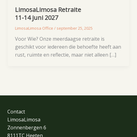
LimosaLimosa Retraite
11-14 juni 2027
LimosaLimosa Office
/
september 25, 2025
Voor Wie? Onze meerdaagse retraite is
geschikt voor iedereen die behoefte heeft aan
rust, ruimte en reflectie, maar niet alleen […]
Contact
LimosaLimosa
Zonnenbergen 6
8111TC Heeten