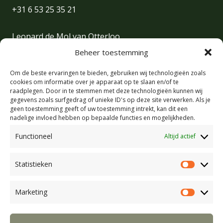
+31 6 53 25 35 21
Leonard de Mol van Otterloo
+31 6 30 31 46 23
Beheer toestemming
Om de beste ervaringen te bieden, gebruiken wij technologieën zoals
Brenda François | Office manager/Sales
cookies om informatie over je apparaat op te slaan en/of te
+31 6 17 29 72 85
raadplegen. Door in te stemmen met deze technologieën kunnen wij
gegevens zoals surfgedrag of unieke ID's op deze site verwerken. Als je
geen toestemming geeft of uw toestemming intrekt, kan dit een
Bianca Klein Koerkamp | Camping manager
nadelige invloed hebben op bepaalde functies en mogelijkheden.
+31 6 21 69 04 01
Functioneel
Altijd actief
Voorwaarden en huisregels
Statistieken
Statist
Privacy Policy
Algemene voorwaarden retraites en camping
Marketing
Market
Algemene voorwaarden bij verhuur