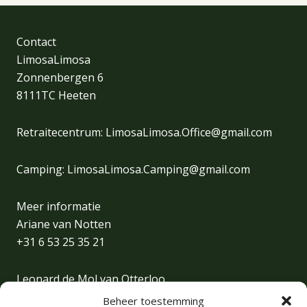
Contact
LimosaLimosa
Zonnenbergen 6
8111TC Heeten
Retraitecentrum:
LimosaLimosa.Office@gmail.com
Camping:
LimosaLimosa.Camping@gmail.com
Meer informatie
Ariane van Notten
+31 6 53 25 35 21
Leonard de Mol van Otterloo
+31 6 30 31 46 23
Beheer toestemming