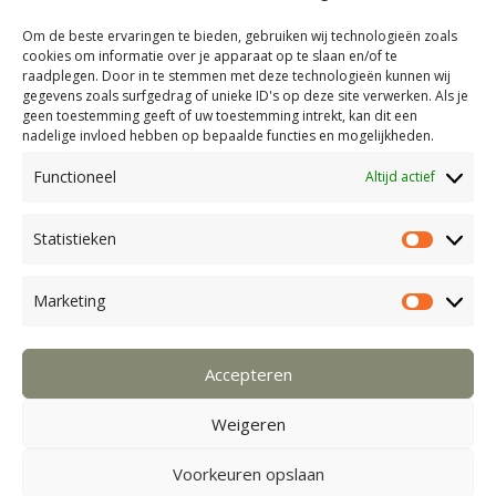
Om de beste ervaringen te bieden, gebruiken wij technologieën zoals
Brenda François | Office manager/Sales
cookies om informatie over je apparaat op te slaan en/of te
+31 6 17 29 72 85
raadplegen. Door in te stemmen met deze technologieën kunnen wij
gegevens zoals surfgedrag of unieke ID's op deze site verwerken. Als je
geen toestemming geeft of uw toestemming intrekt, kan dit een
Bianca Klein Koerkamp | Camping manager
nadelige invloed hebben op bepaalde functies en mogelijkheden.
+31 6 21 69 04 01
Functioneel
Altijd actief
Voorwaarden en huisregels
Statistieken
Statist
Privacy Policy
Algemene voorwaarden retraites en camping
Marketing
Market
Algemene voorwaarden bij verhuur
Accepteren
Cookiebeleid (EU)
Contact en bereikbaarheid
Weigeren
Voorkeuren opslaan