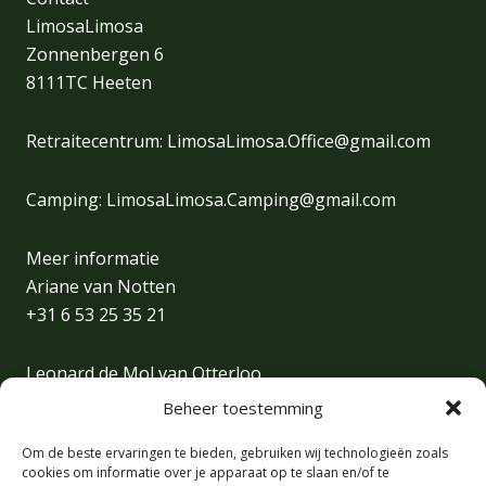
LimosaLimosa
Zonnenbergen 6
8111TC Heeten
Retraitecentrum:
LimosaLimosa.Office@gmail.com
Camping:
LimosaLimosa.Camping@gmail.com
Meer informatie
Ariane van Notten
+31 6 53 25 35 21
Leonard de Mol van Otterloo
+31 6 30 31 46 23
Beheer toestemming
Om de beste ervaringen te bieden, gebruiken wij technologieën zoals
Brenda François | Office manager/Sales
cookies om informatie over je apparaat op te slaan en/of te